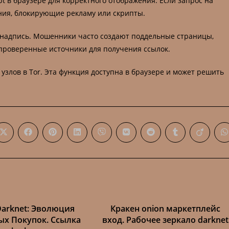
t в браузере для корректного отображения. Если запрос на
ния, блокирующие рекламу или скрипты.
 надпись. Мошенники часто создают поддельные страницы,
проверенные источники для получения ссылок.
узлов в Tor. Эта функция доступна в браузере и может решить
Öppnas
Öppnas
Öppnas
Öppnas
Öppnas
Öppnas
Öppnas
Öppnas
Öppnas
Ö
i
i
i
i
i
i
i
i
i
i
ett
ett
ett
ett
ett
ett
ett
ett
ett
e
nytt
nytt
nytt
nytt
nytt
nytt
nytt
nytt
nytt
n
fönster
fönster
fönster
fönster
fönster
fönster
fönster
fönster
fönster
f
Darknet: Эволюция
Кракен onion маркетплейс
х Покупок. Ссылка
вход. Рабочее зеркало darknet