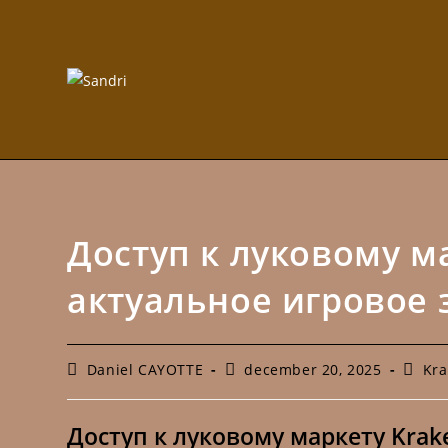
Hoppa
till
innehållet
Доступ к луковому м
актуальное игровое 
Inläggsförfattare:
Inlägget
Inlägg
Daniel CAYOTTE
december 20, 2025
Kr
publicerat:
Доступ к луковому маркету Krak