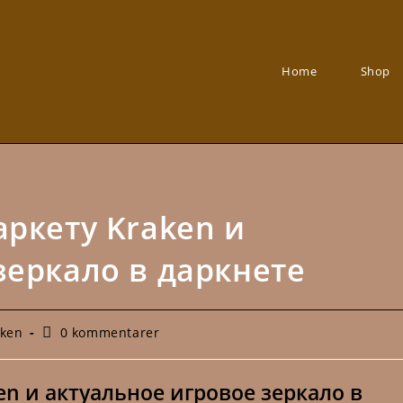
Home
Shop
аркету Kraken и
зеркало в даркнете
skategori:
Kommentarer
aken
0 kommentarer
på
inlägget:
en и актуальное игровое зеркало в