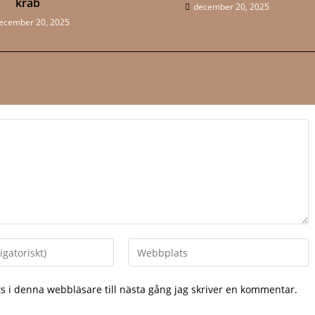
krab
december 20, 2025
ecember 20, 2025
Ange
URL
till
 i denna webbläsare till nästa gång jag skriver en kommentar.
din