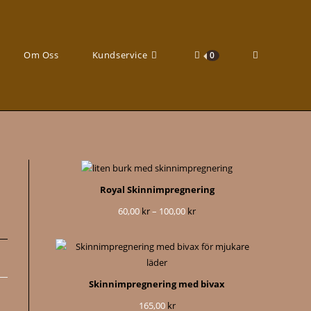
Slå
Om Oss
Kundservice
0
på/av
Royal Skinnimpregnering
60,00
kr
–
100,00
kr
Prisintervall:
60,00 kr
till
100,00 kr
webbplatssö
Skinnimpregnering med bivax
165,00
kr