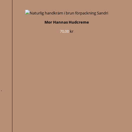
Mor Hannas Hudcreme
70,00
kr
.