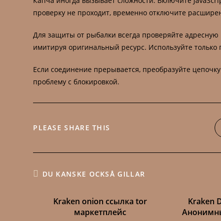
Капча иногда вызывает сложности. Включите JavaScrip
проверку не проходит, временно отключите расшире
Для защиты от рыбалки всегда проверяйте адресную
имитируя оригинальный ресурс. Используйте только 
Если соединение прерывается, преобразуйте цепочку 
проблему с блокировкой.
DELA
PLEASE SHARE THIS
DETTA
INNEHÅLL
DU KANSKE OCKSÅ GILLAR
Kraken onion ссылка tor
Kraken 
маркетплейс
Анонимны