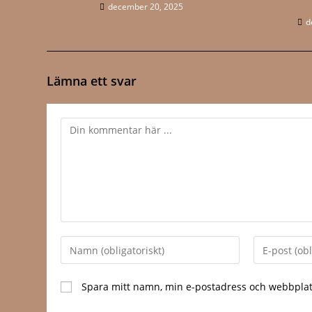
december 20, 2025
d
Lämna ett svar
Kommentar
Ange
Ange
ditt
din
namn
e-
Spara mitt namn, min e-postadress och webbplats
eller
postadress