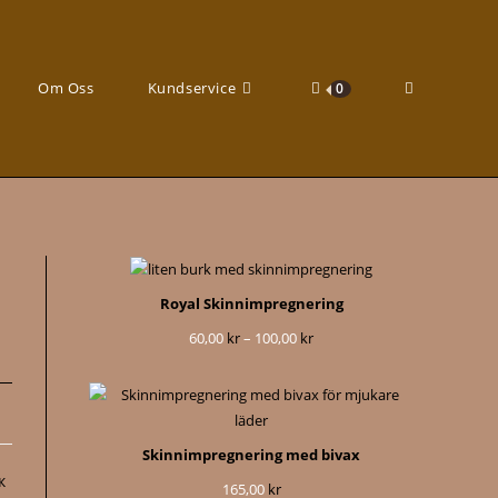
Slå
Om Oss
Kundservice
0
på/av
Royal Skinnimpregnering
60,00
kr
–
100,00
kr
Prisintervall:
60,00 kr
till
100,00 kr
webbplatssö
Skinnimpregnering med bivax
к
165,00
kr