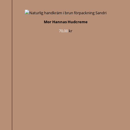
Mor Hannas Hudcreme
70,00
kr