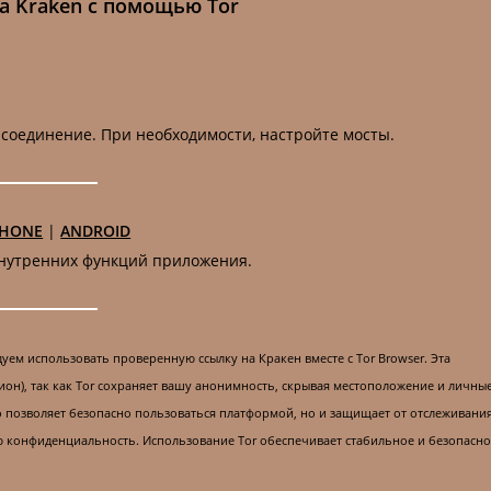
а Kraken с помощью Tor
 соединение. При необходимости, настройте мосты.
PHONE
|
ANDROID
внутренних функций приложения.
уем использовать проверенную ссылку на Кракен вместе с Tor Browser. Эта
он), так как Tor сохраняет вашу анонимность, скрывая местоположение и личны
ко позволяет безопасно пользоваться платформой, но и защищает от отслеживани
ю конфиденциальность. Использование Tor обеспечивает стабильное и безопасн