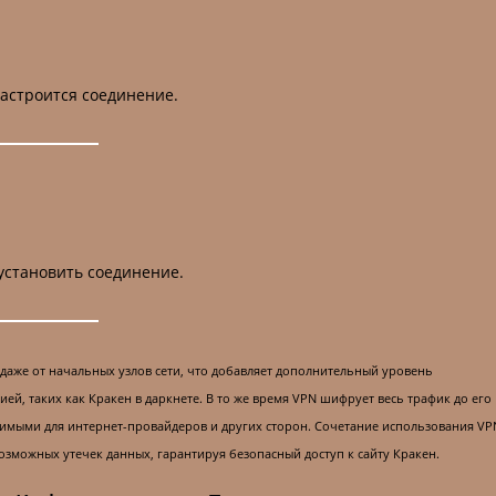
настроится соединение.
установить соединение.
 даже от начальных узлов сети, что добавляет дополнительный уровень
, таких как Кракен в даркнете. В то же время VPN шифрует весь трафик до его
идимыми для интернет-провайдеров и других сторон. Сочетание использования VP
озможных утечек данных, гарантируя безопасный доступ к сайту Кракен.