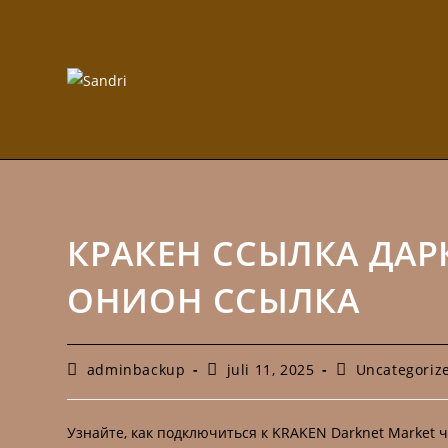
Hoppa
till
innehållet
КРАКЕН ССЫЛКА ДАР
ОНИОН ССЫЛКА
Inläggsförfattare:
Inlägget
Inläggskategori
adminbackup
juli 11, 2025
Uncategoriz
publicerat:
Узнайте, как подключиться к KRAKEN Darknet Market ч