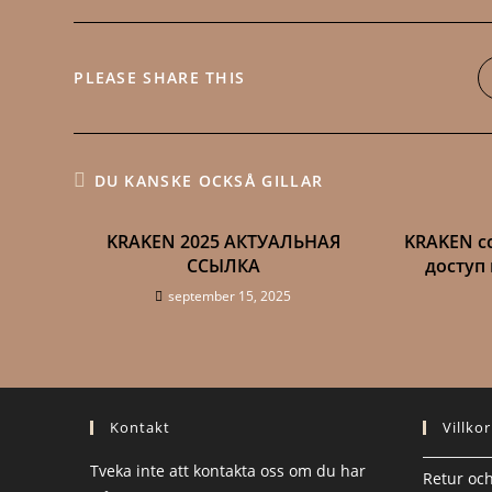
DELA
PLEASE SHARE THIS
DETTA
INNEHÅLL
DU KANSKE OCKSÅ GILLAR
KRAKEN 2025 АКТУАЛЬНАЯ
KRAKEN с
ССЫЛКА
доступ 
september 15, 2025
Kontakt
Villkor
Tveka inte att kontakta oss om du har
Retur och